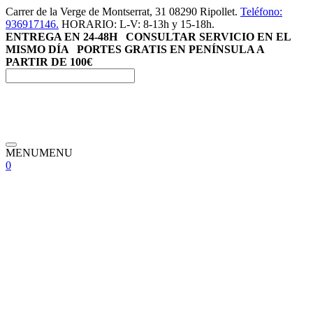
Saltar
Carrer de la Verge de Montserrat, 31 08290 Ripollet.
Teléfono:
al
936917146.
HORARIO: L-V: 8-13h y 15-18h.
contenido
ENTREGA EN 24-48H
CONSULTAR SERVICIO EN EL
MISMO DÍA
PORTES GRATIS EN PENÍNSULA A
PARTIR DE 100€
Menú
MENU
MENU
0