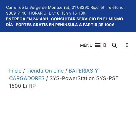
Saltar
Carrer de la Verge de Montserrat, 31 08290 Ripollet.
Teléfono:
al
936917146.
HORARIO: L-V: 8-13h y 15-18h.
contenido
ENTREGA EN 24-48H
CONSULTAR SERVICIO EN EL MISMO
DÍA
PORTES GRATIS EN PENÍNSULA A PARTIR DE 100€
MENU
Inicio
/
Tienda On Line
/
BATERÍAS Y
Menú
CARGADORES
/ SYS-PowerStation SYS-PST
1500 Li HP