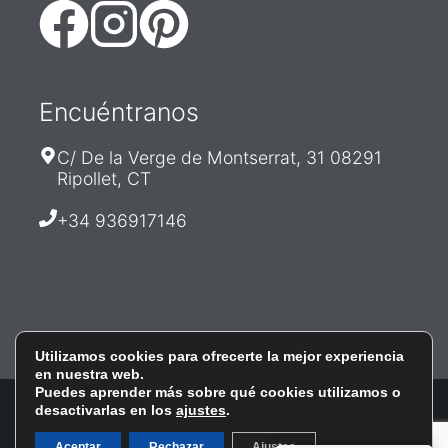
Encuéntranos
C/ De la Verge de Montserrat, 31 08291
Ripollet, CT
+34 936917146
PRECIO
SIN IVA:
2,900.00
€
|
PRECIO
Utilizamos cookies para ofrecerte la mejor experiencia
CON IVA:
Añadir al carrito
en nuestra web.
3,509.00
€
Puedes aprender más sobre qué cookies utilizamos o
Aviso Legal
·
Política de Cookies
·
Política de Envíos
desactivarlas en los
ajustes
Te
.
y Devoluciones
ahorras:
DISEÑO Y DESARROLLO POR
ICOMUNICA'T
Aceptar
Rechazar
Ajustes