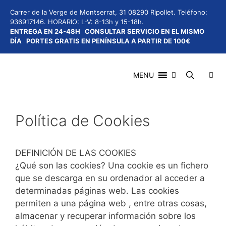
Saltar
Carrer de la Verge de Montserrat, 31 08290 Ripollet.
Teléfono:
al
936917146.
HORARIO: L-V: 8-13h y 15-18h.
contenido
ENTREGA EN 24-48H
CONSULTAR SERVICIO EN EL MISMO
DÍA
PORTES GRATIS EN PENÍNSULA A PARTIR DE 100€
MENU
Política de Cookies
Menú
DEFINICIÓN DE LAS COOKIES
¿Qué son las cookies? Una cookie es un fichero
que se descarga en su ordenador al acceder a
determinadas páginas web. Las cookies
permiten a una página web , entre otras cosas,
almacenar y recuperar información sobre los