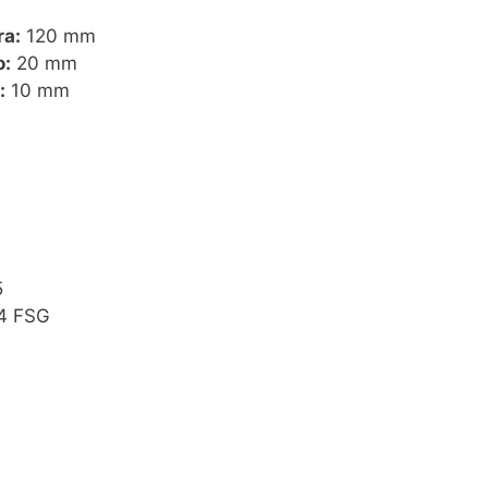
ra:
120 mm
o:
20 mm
:
10 mm
5
4 FSG