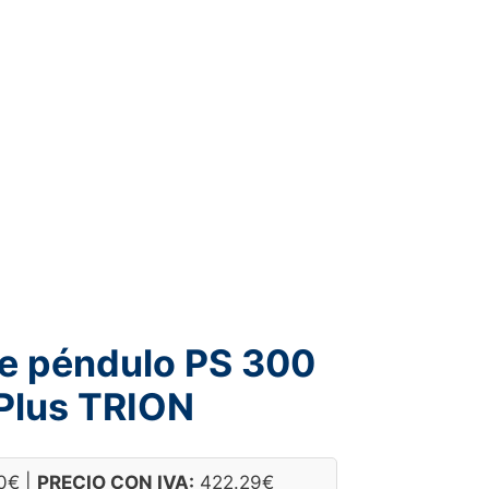
e péndulo PS 300
Plus TRION
0
€
|
PRECIO CON IVA:
422.29
€