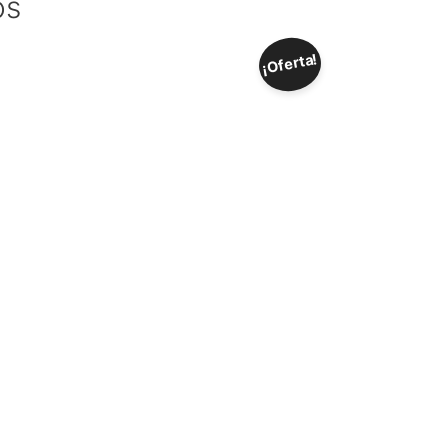
os
¡Oferta!