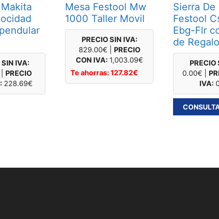
 Makita
Mesa Festool Mw
Sierra De
ocidad
1000 Taller Movil
Festool C
 pendular
Ebg-Flr c
PRECIO SIN IVA:
de Regal
829.00
€
|
PRECIO
CON IVA:
1,003.09
€
SIN IVA:
PRECIO 
Te ahorras:
127.82
€
|
PRECIO
0.00
€
|
PR
:
228.69
€
IVA:
CONSULTA