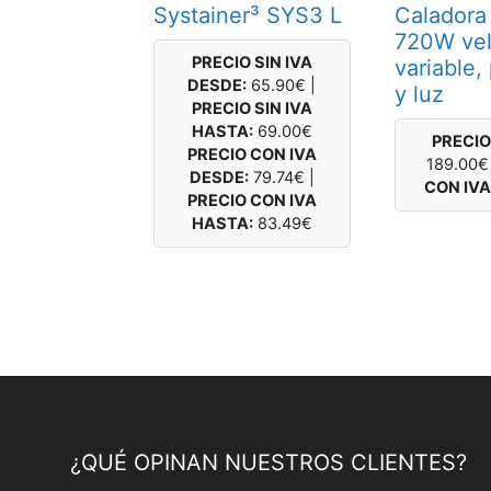
Systainer³ SYS3 L
Caladora
720W vel
PRECIO SIN IVA
variable,
DESDE:
65.90
€
|
y luz
PRECIO SIN IVA
HASTA:
69.00
€
PRECIO 
PRECIO CON IVA
189.00
€
DESDE:
79.74
€
|
CON IVA
PRECIO CON IVA
HASTA:
83.49
€
¿QUÉ OPINAN NUESTROS CLIENTES?