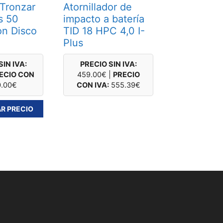
 Tronzar
Atornillador de
s 50
impacto a batería
on Disco
TID 18 HPC 4,0 I-
o
Plus
SIN IVA:
PRECIO SIN IVA:
ECIO CON
459.00
€
|
PRECIO
0.00
€
CON IVA:
555.39
€
R PRECIO