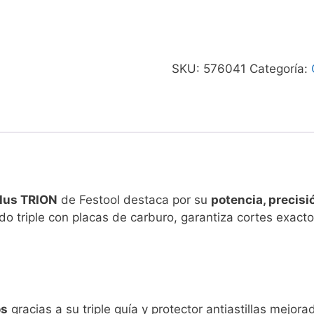
SKU:
576041
Categoría:
lus TRION
de Festool destaca por su
potencia, precisi
o triple con placas de carburo, garantiza cortes exact
os
gracias a su triple guía y protector antiastillas mejora