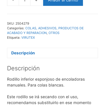
Rodillo
Esponjoso
Para
Encoladora
SKU:
2504279
180mm
Categorías:
COLAS, ADHESIVOS, PRODUCTOS DE
Em125t,
ACABADO Y REPARACION
,
OTROS
Em126t
Etiqueta:
VIRUTEX
-
Virutex
Descripción
cantidad
Descripción
Rodillo inferior esponjoso de encoladoras
manuales. Para colas blancas.
Este rodillo se irá secando con el uso,
recomendamos substituirlo en ese momento