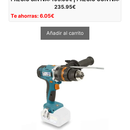
235.95
€
Te ahorras:
6.05
€
Añadir al carrito
Este
producto
tiene
múltiples
variantes.
Las
opciones
se
pueden
elegir
en