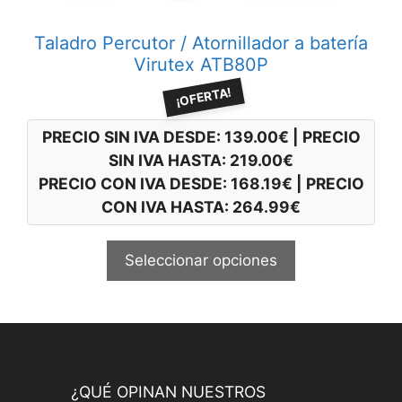
la
página
Taladro Percutor / Atornillador a batería
de
Virutex ATB80P
producto
¡OFERTA!
PRECIO SIN IVA DESDE:
139.00
€
|
PRECIO
SIN IVA HASTA:
219.00
€
PRECIO CON IVA DESDE:
168.19
€
|
PRECIO
CON IVA HASTA:
264.99
€
Seleccionar opciones
¿QUÉ OPINAN NUESTROS