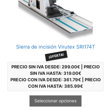
opciones
se
pueden
elegir
en
la
página
Sierra de incisión Virutex SRI174T
de
producto
¡OFERTA!
PRECIO SIN IVA DESDE:
299.00
€
|
PRECIO
SIN IVA HASTA:
319.00
€
PRECIO CON IVA DESDE:
361.79
€
|
PRECIO
CON IVA HASTA:
385.99
€
Seleccionar opciones