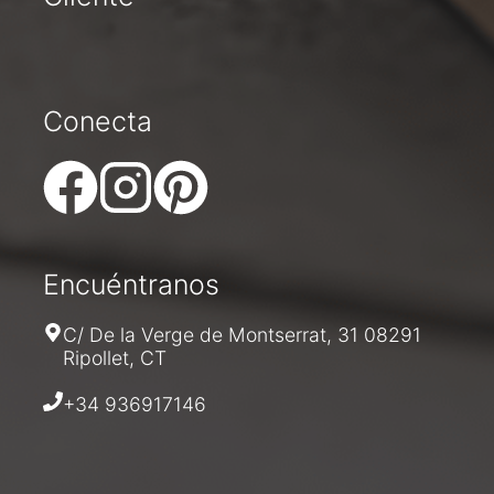
Conecta
Encuéntranos
C/ De la Verge de Montserrat, 31 08291
Ripollet, CT
+34 936917146
PRECIO
SIN