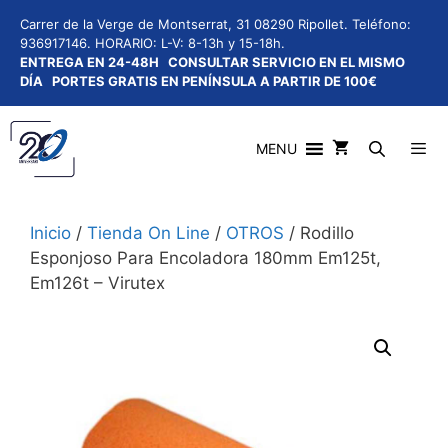
Saltar
Carrer de la Verge de Montserrat, 31 08290 Ripollet.
Teléfono:
al
936917146.
HORARIO: L-V: 8-13h y 15-18h.
contenido
ENTREGA EN 24-48H
CONSULTAR SERVICIO EN EL MISMO
DÍA
PORTES GRATIS EN PENÍNSULA A PARTIR DE 100€
MENU
Inicio
/
Tienda On Line
/
OTROS
/ Rodillo
Menú
Esponjoso Para Encoladora 180mm Em125t,
Em126t – Virutex