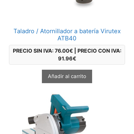
Taladro / Atornillador a batería Virutex
ATB40
PRECIO SIN IVA:
76.00
€
|
PRECIO CON IVA:
91.96
€
Añadir al carrito
Este
producto
tiene
múltiples
variantes.
Las