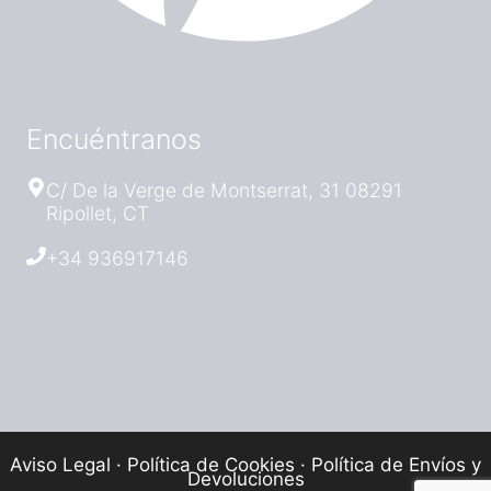
Encuéntranos
C/ De la Verge de Montserrat, 31 08291
Ripollet, CT
+34 936917146
Aviso Legal
·
Política de Cookies
·
Política de Envíos y
Devoluciones