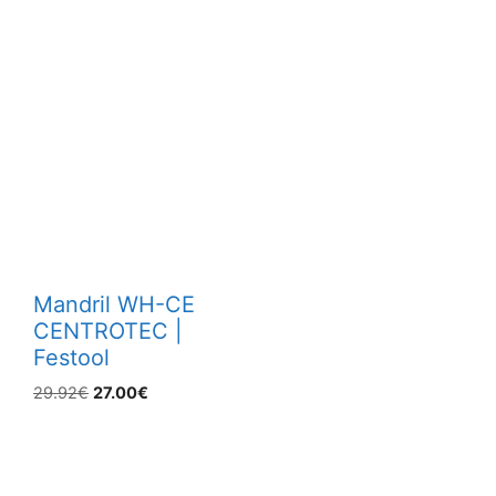
Mandril WH-CE
CENTROTEC |
Festool
El
El
29.92
€
27.00
€
precio
precio
original
actual
era:
es:
29.92€.
27.00€.