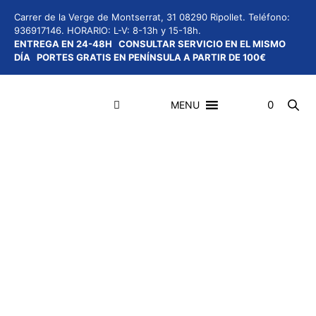
Saltar
Carrer de la Verge de Montserrat, 31 08290 Ripollet.
Teléfono:
al
936917146.
HORARIO: L-V: 8-13h y 15-18h.
contenido
ENTREGA EN 24-48H
CONSULTAR SERVICIO EN EL MISMO
DÍA
PORTES GRATIS EN PENÍNSULA A PARTIR DE 100€
0
MENU
Menú