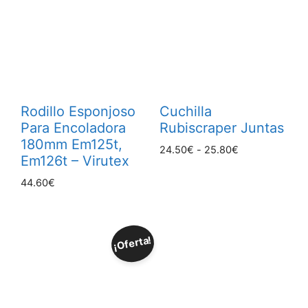
Rodillo Esponjoso
Cuchilla
Para Encoladora
Rubiscraper Juntas
180mm Em125t,
Rango
24.50
€
-
25.80
€
Em126t – Virutex
de
precios:
44.60
€
desde
24.50€
hasta
25.80€
¡Oferta!