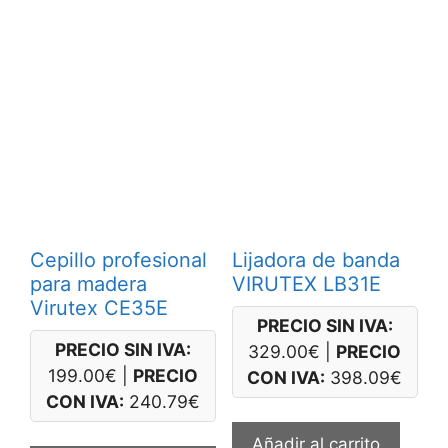
Cepillo profesional
Lijadora de banda
para madera
VIRUTEX LB31E
Virutex CE35E
PRECIO SIN IVA:
PRECIO SIN IVA:
329.00
€
|
PRECIO
199.00
€
|
PRECIO
CON IVA:
398.09
€
CON IVA:
240.79
€
Este
Añadir al carrito