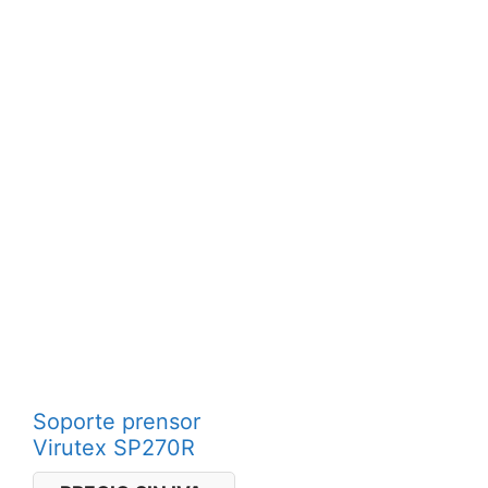
se
pue
eleg
en
la
pág
de
pro
Soporte prensor
Virutex SP270R