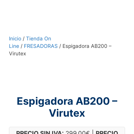
Inicio
/
Tienda On
Line
/
FRESADORAS
/ Espigadora AB200 –
Virutex
Espigadora AB200 –
Virutex
PRECIO SIN IVA:
299.00
€
|
PRECIO