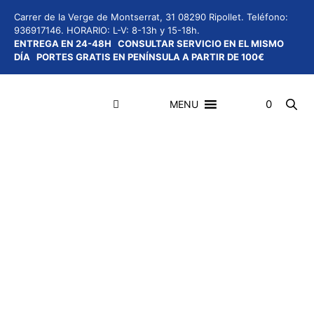
Saltar
Carrer de la Verge de Montserrat, 31 08290 Ripollet.
Teléfono:
al
936917146.
HORARIO: L-V: 8-13h y 15-18h.
contenido
ENTREGA EN 24-48H
CONSULTAR SERVICIO EN EL MISMO
DÍA
PORTES GRATIS EN PENÍNSULA A PARTIR DE 100€
0
MENU
Menú