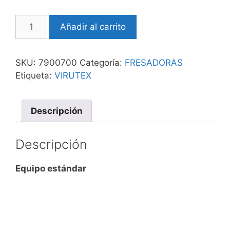
Espigadora
Añadir al carrito
AB200
-
Virutex
SKU:
7900700
Categoría:
FRESADORAS
cantidad
Etiqueta:
VIRUTEX
Descripción
Descripción
Equipo estándar