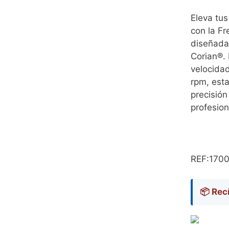
Eleva tus
con la F
diseñada
Corian®.
velocida
rpm, esta
precisión
profesion
REF:170
📦 Recí