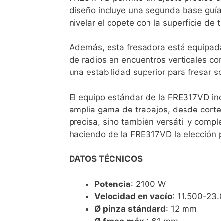
diseño incluye una segunda base guía au
nivelar el copete con la superficie de t
Además, esta fresadora está equipada 
de radios en encuentros verticales co
una estabilidad superior para fresar s
El equipo estándar de la FRE317VD incl
amplia gama de trabajos, desde corte
precisa, sino también versátil y compl
haciendo de la FRE317VD la elección p
DATOS TÉCNICOS
Potencia
: 2100 W
Velocidad en vacío
: 11.500-23
Ø pinza stándard
: 12 mm
Ø fresa máx
.: 61 mm