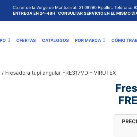
Carrer de la Verge de Montserrat, 31 08290 Ripollet.
Teléfono: 9
ENTREGA EN 24-48H
CONSULTAR SERVICIO EN EL MISMO D
IPO
OFERTAS
CATÁLOGOS
POR MARCA
CÓMO TRA
S
/ Fresadora tupí angular FRE317VD – VIRUTEX
Fres
FRE
PRECI