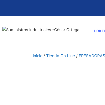
Saltar
al
contenido
POR T
Inicio
/
Tienda On Line
/
FRESADORA