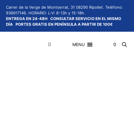
Saltar
Carrer de la Verge de Montserrat, 31 08290 Ripollet.
Teléfono:
al
936917146.
HORARIO: L-V: 8-13h y 15-18h.
contenido
ENTREGA EN 24-48H
CONSULTAR SERVICIO EN EL MISMO
DÍA
PORTES GRATIS EN PENÍNSULA A PARTIR DE 100€
0
MENU
Menú