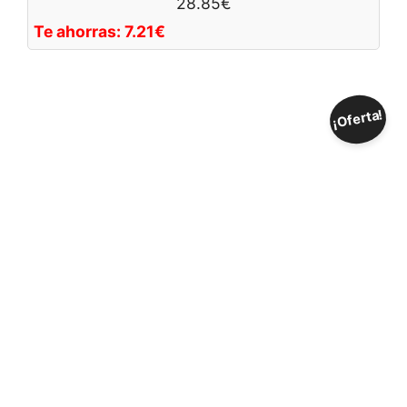
28.85
€
Te ahorras:
7.21
€
¡Oferta!