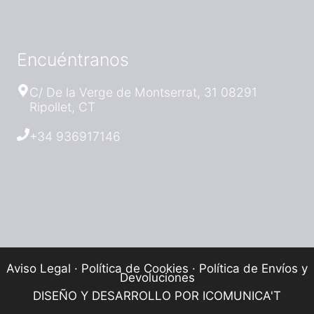
Encuéntranos
C/ De la Verge de Montserrat, 31 08291
Ripollet, CT
+34 936917146
Aviso Legal
·
Política de Cookies
·
Política de Envíos y
Devoluciones
DISEÑO Y DESARROLLO POR
ICOMUNICA'T