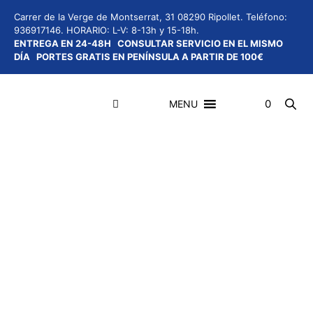
Saltar
Carrer de la Verge de Montserrat, 31 08290 Ripollet.
Teléfono:
al
936917146.
HORARIO: L-V: 8-13h y 15-18h.
contenido
ENTREGA EN 24-48H
CONSULTAR SERVICIO EN EL MISMO
DÍA
PORTES GRATIS EN PENÍNSULA A PARTIR DE 100€
0
MENU
Menú