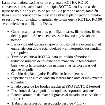
La nueva lijadora excéntrica de engranaje ROTEX RO 90
convence, con su acreditado principio ROTEX, en las tareas de
lijado basto o fino y en las de pulido. Y a partir de ahora, también
llega a los rincones: con la interfaz FastFix el plato lijador o pulidor
se sustituye por un plato triangular, de forma que la ROTEX RO 90
se convierte en una lijadora Delta.
Cuatro máquinas en una: para lijado basto, lijado fino, lijado
delta y pulido. Se reducen costes de inversión y se ahorra
tiempo
Larga vida útil gracias al apoyo robusto del eje excéntrico, al
engranaje con doble estanqueidad y al interruptor suspendido
y sin polvo
Trazado en curva ROTEX para un pulido cómodo: el
reducido número de revoluciones mantiene la temperatura
baja y evita la formación de neblina y las salpicaduras del
agente de pulir
Cambio de plato lijador FastFix sin herramientas
Superficies de alta calidad sin marcas mediante el movimiento
excéntrico
Lijado cerca de los bordes gracias al PROTECTOR Festool
Posiciones de la empuñadura óptimas ergonómicamente
Potente arranque de material gracias al trazado en curva de la
ROTEX
Trabajo sin fatiga por su reducido peso de < 1,5 kg