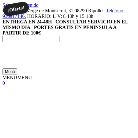
Saltar al contenido
¡Oferta!
Carrer de la Verge de Montserrat, 31 08290 Ripollet.
Teléfono:
936917146.
HORARIO: L-V: 8-13h y 15-18h.
ENTREGA EN 24-48H
CONSULTAR SERVICIO EN EL
MISMO DÍA
PORTES GRATIS EN PENÍNSULA A
PARTIR DE 100€
Menú
MENU
MENU
0