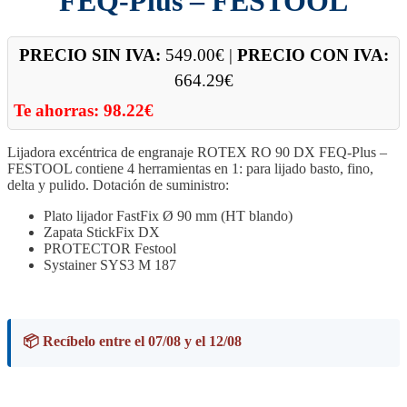
FEQ-Plus – FESTOOL
PRECIO SIN IVA:
549.00
€
|
PRECIO CON IVA:
664.29
€
Te ahorras:
98.22
€
Lijadora excéntrica de engranaje ROTEX RO 90 DX FEQ-Plus –
FESTOOL contiene 4 herramientas en 1: para lijado basto, fino,
delta y pulido. Dotación de suministro:
Plato lijador FastFix Ø 90 mm (HT blando)
Zapata StickFix DX
PROTECTOR Festool
Systainer SYS3 M 187
📦 Recíbelo entre el 07/08 y el 12/08