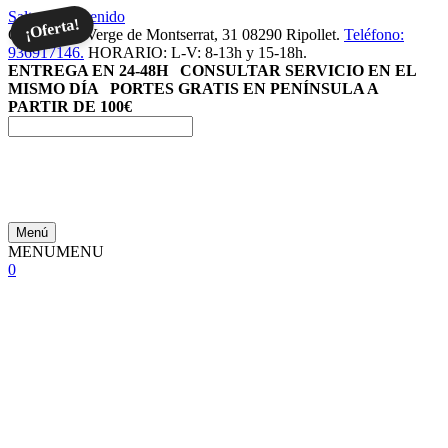
Saltar al contenido
¡Oferta!
Carrer de la Verge de Montserrat, 31 08290 Ripollet.
Teléfono:
936917146.
HORARIO: L-V: 8-13h y 15-18h.
ENTREGA EN 24-48H
CONSULTAR SERVICIO EN EL
MISMO DÍA
PORTES GRATIS EN PENÍNSULA A
PARTIR DE 100€
Menú
MENU
MENU
0