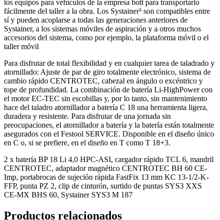
los equipos para vehículos de la empresa bott para transportarlo
fácilmente del taller a la obra. Los Systainer³ son compatibles entre
sí y pueden acoplarse a todas las generaciones anteriores de
Systainer, a los sistemas móviles de aspiración y a otros muchos
accesorios del sistema, como por ejemplo, la plataforma móvil o el
taller móvil
Para disfrutar de total flexibilidad y en cualquier tarea de taladrado y
atornillado: Ajuste de par de giro totalmente electrónico, sistema de
cambio rápido CENTROTEC, cabezal en ángulo o excéntrico y
tope de profundidad. La combinación de batería Li-HighPower con
el motor EC-TEC sin escobillas y, por lo tanto, sin mantenimiento
hace del taladro atornillador a batería C 18 una herramienta ligera,
duradera y resistente. Para disfrutar de una jornada sin
preocupaciones, el atornillador a batería y la batería están totalmente
asegurados con el Festool SERVICE. Disponible en el diseño único
en C o, si se prefiere, en el diseño en T como T 18+3.
2 x batería BP 18 Li 4,0 HPC-ASI, cargador rápido TCL 6, mandril
CENTROTEC, adaptador magnético CENTROTEC BH 60 CE-
Imp, portabrocas de sujeción rápida FastFix 13 mm KC 13-1/2-K-
FFP, punta PZ 2, clip de cinturón, surtido de puntas SYS3 XXS
CE-MX BHS 60, Systainer SYS3 M 187
Productos relacionados