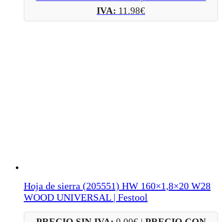
IVA:
11.98
€
Hoja de sierra (205551) HW 160×1,8×20 W28
WOOD UNIVERSAL | Festool
PRECIO SIN IVA:
0.00
€
|
PRECIO CON