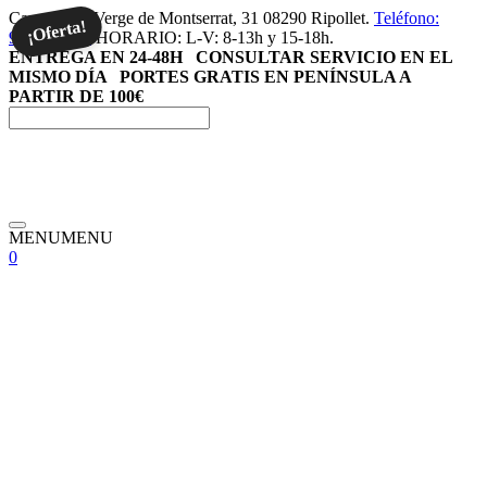
Saltar
Carrer de la Verge de Montserrat, 31 08290 Ripollet.
Teléfono:
¡Oferta!
al
936917146.
HORARIO: L-V: 8-13h y 15-18h.
contenido
ENTREGA EN 24-48H
CONSULTAR SERVICIO EN EL
MISMO DÍA
PORTES GRATIS EN PENÍNSULA A
PARTIR DE 100€
Menú
MENU
MENU
0