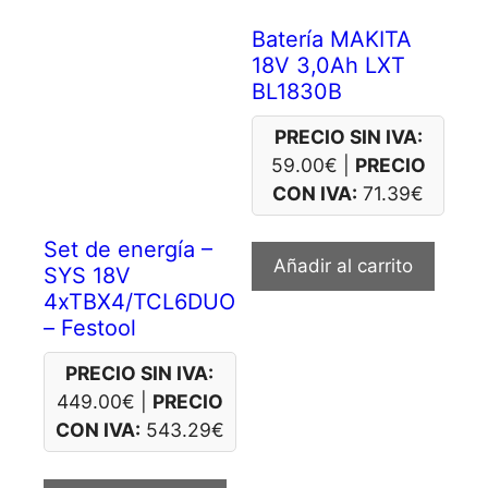
Batería MAKITA
18V 3,0Ah LXT
BL1830B
PRECIO SIN IVA:
59.00
€
|
PRECIO
CON IVA:
71.39
€
Set de energía –
Añadir al carrito
SYS 18V
4xTBX4/TCL6DUO
– Festool
PRECIO SIN IVA:
449.00
€
|
PRECIO
CON IVA:
543.29
€