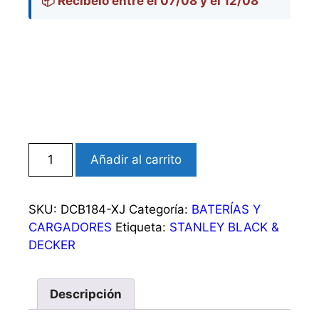
📦 Recíbelo entre el 07/08 y el 12/08
Batería
Añadir al carrito
carril
XR
18V
SKU:
DCB184-XJ
Categoría:
BATERÍAS Y
Li-
CARGADORES
Etiqueta:
STANLEY BLACK &
Ion
DECKER
5Ah
cantidad
Descripción