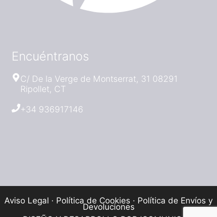
Encuéntranos
C/ De la Verge de Montserrat, 31 08291
Ripollet, CT
+34 936917146
Aviso Legal
·
Política de Cookies
·
Política de Envíos y
Devoluciones