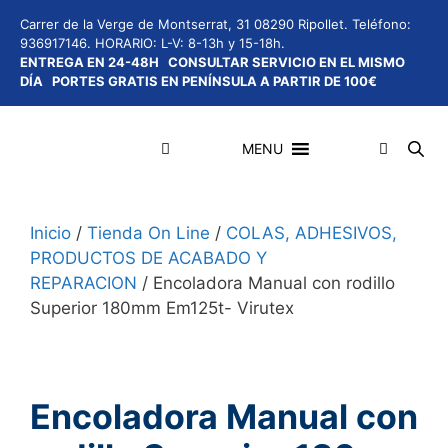
Saltar
Carrer de la Verge de Montserrat, 31 08290 Ripollet.
Teléfono:
al
936917146.
HORARIO: L-V: 8-13h y 15-18h.
contenido
ENTREGA EN 24-48H
CONSULTAR SERVICIO EN EL MISMO
DÍA
PORTES GRATIS EN PENÍNSULA A PARTIR DE 100€
MENU
Inicio
/
Tienda On Line
Menú
/
COLAS, ADHESIVOS,
PRODUCTOS DE ACABADO Y
REPARACION
/ Encoladora Manual con rodillo
Superior 180mm Em125t- Virutex
Encoladora Manual con