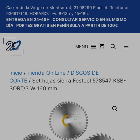
Saltar
Carrer de la Verge de Montserrat, 31 08290 Ripollet.
Teléfono:
al
936917146.
HORARIO: L-V: 8-13h y 15-18h.
contenido
ENTREGA EN 24-48H
CONSULTAR SERVICIO EN EL MISMO
DÍA
PORTES GRATIS EN PENÍNSULA A PARTIR DE 100€
MENU
Inicio
/
Tienda On Line
/
DISCOS DE
Menú
CORTE
/ Set hojas sierra Festool 578547 KSB-
SORT/3 W 160 mm