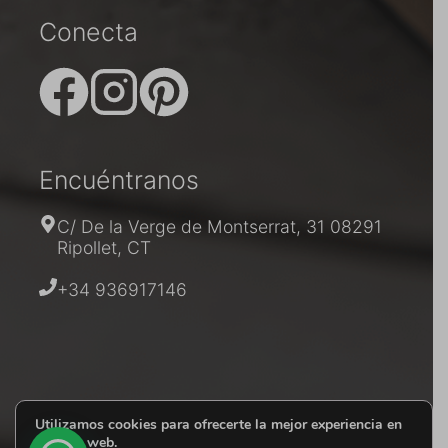
Conecta
Encuéntranos
C/ De la Verge de Montserrat, 31 08291
Ripollet, CT
+34 936917146
PRECIO
SIN IVA:
153.00
€
Utilizamos cookies para ofrecerte la mejor experiencia en
|
nuestra web.
Añadir al carrito